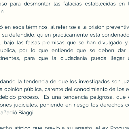
so para desmontar las falacias establecidas en la
n. 
só en esos términos, al referirse a la prisión prevent
 su defendido, quien prácticamente está condenado 
, bajo las falsas premisas que se han divulgado y e
pública, por lo que entiende que se deben dar 
tinentes, para que la ciudadanía pueda llegar 
á dando la tendencia de que los investigados son ju
 la opinión pública, carente del conocimiento de los e
 debido proceso.  Es una tendencia peligrosa, que
ones judiciales, poniendo en riesgo los derechos co
 añadió Biaggi.
ho atípico que previo a su arresto, el ex Procurad