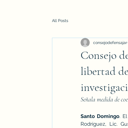
All Posts
consejodefensajar
Consejo de
libertad d
investigac
Señala medida de coer
Santo Domingo
. E
Rodríguez, Lic. G