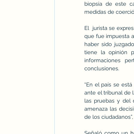
biopsia de este ca
medidas de coerció
El  jurista se expre
que fue impuesta a
haber sido juzgado
tiene la opinión 
informaciones per
conclusiones.
“En el país se est
ante el tribunal de
las pruebas y del
amenaza las decisi
de los ciudadanos”,
Señaló como un hec