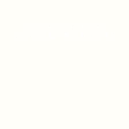
PÁGINA OFICIAL
#DefensaJeanAlain #NoEsJusticiaEsVenganza
in
Plan Humanización
Sala de Prensa
Consejo de Defensa