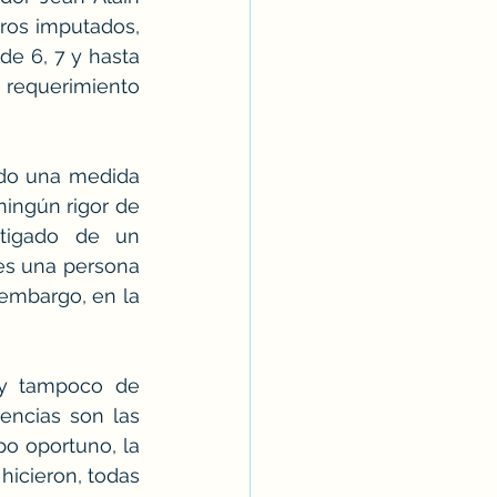
ros imputados, 
e 6, 7 y hasta 
n requerimiento 
do una medida 
ingún rigor de 
stigado de un 
es una persona 
embargo, en la 
 y tampoco de 
encias son las 
o oportuno, la 
icieron, todas 