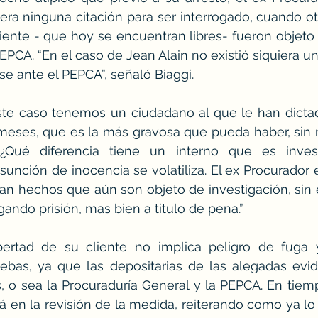
era ninguna citación para ser interrogado, cuando ot
nte - que hoy se encuentran libres- fueron objeto d
PEPCA. “En el caso de Jean Alain no existió siquiera u
e ante el PEPCA”, señaló Biaggi.
ste caso tenemos un ciudadano al que le han dicta
meses, que es la más gravosa que pueda haber, sin n
. ¿Qué diferencia tiene un interno que es inve
nción de inocencia se volatiliza. El ex Procurador 
an hechos que aún son objeto de investigación, sin 
ando prisión, mas bien a titulo de pena.” 
bertad de su cliente no implica peligro de fuga
ebas, ya que las depositarias de las alegadas evid
, o sea la Procuraduría General y la PEPCA. En tiemp
 en la revisión de la medida, reiterando como ya lo h