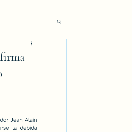
afirma
o
dor Jean Alain 
rse la debida 