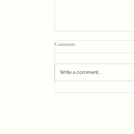
Comments
Write a comment...
MINISTERIO PÚBLICO SI
DESCARGÓ A JEAN ALAIN
POR GESTIÓN COMPLETA.
PGR ES QUIEN MIENTE.