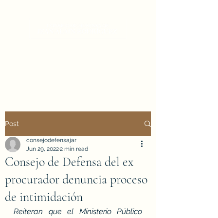
PÁGINA OFICIAL
#DefensaJeanAlain
#NoEsJusticiaEsVenganza
Post
consejodefensajar
Jun 29, 2022
2 min read
Consejo de Defensa del ex
procurador denuncia proceso
de intimidación
Reiteran que el Ministerio Público 